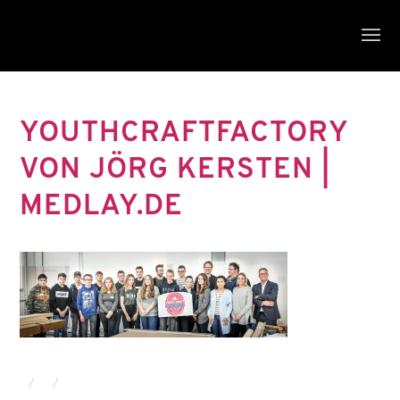
YOUTHCRAFTFACTORY
VON JÖRG KERSTEN |
MEDLAY.DE
/
/