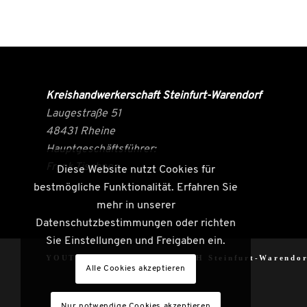
Kreishandwerkerschaft Steinfurt-Warendorf
Laugestraße 51
48431 Rheine
Hauptgeschäftsführer:
Frank Tischner
Diese Website nutzt Cookies für
bestmögliche Funktionalität. Erfahren Sie
mehr in unserer
Datenschutzbestimmungen oder richten
Sie Einstellungen und Freigaben ein.
YOUTH CRAFT FACTORY |
KH Steinfurt-Warendor
Alle Cookies akzeptieren
Nur notwendige Cookies akzeptieren