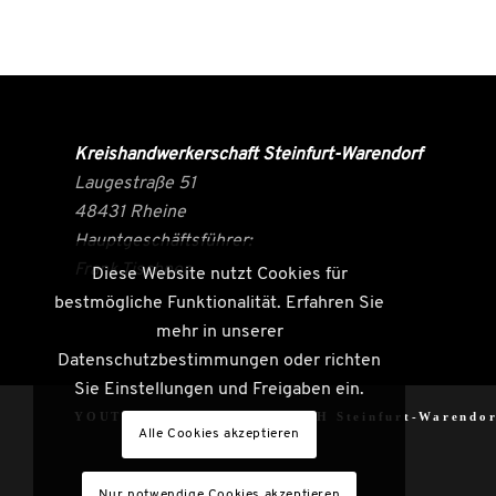
Kreishandwerkerschaft Steinfurt-Warendorf
Laugestraße 51
48431 Rheine
Hauptgeschäftsführer:
Frank Tischner
Diese Website nutzt Cookies für
bestmögliche Funktionalität. Erfahren Sie
mehr in unserer
Datenschutzbestimmungen oder richten
Sie Einstellungen und Freigaben ein.
YOUTH CRAFT FACTORY |
KH Steinfurt-Warendor
Alle Cookies akzeptieren
Nur notwendige Cookies akzeptieren