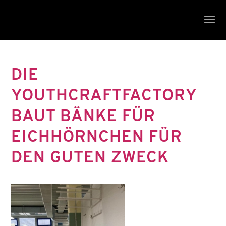
DIE
YOUTHCRAFTFACTORY
BAUT BÄNKE FÜR
EICHHÖRNCHEN FÜR
DEN GUTEN ZWECK