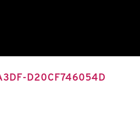
A3DF-D20CF746054D