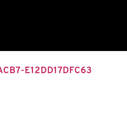
ACB7-E12DD17DFC63